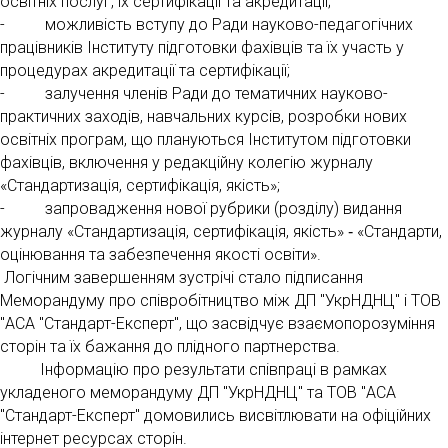
освітніх послуг, їх сертифікації та акредитації;
- можливість вступу до Ради науково-педагогічних
працівників Інституту підготовки фахівців та їх участь у
процедурах акредитації та сертифікації;
- залучення членів Ради до тематичних науково-
практичних заходів, навчальних курсів, розробки нових
освітніх програм, що плануються Інститутом підготовки
фахівців, включення у редакційну колегію журналу
«Стандартизація, сертифікація, якість»;
- запровадження нової рубрики (розділу) видання
журналу «Стандартизація, сертифікація, якість» ‑ «Стандарти,
оцінювання та забезпечення якості освіти».
Логічним завершенням зустрічі стало підписання
Меморандуму про співробітництво між ДП "УкрНДНЦ" і ТОВ
"АСА "Стандарт-Експерт", що засвідчує взаємопорозуміння
сторін та їх бажання до плідного партнерства.
Інформацію про результати співпраці в рамках
укладеного меморандуму ДП "УкрНДНЦ" та ТОВ "АСА
"Стандарт-Експерт" домовились висвітлювати на офіційних
інтернет ресурсах сторін.