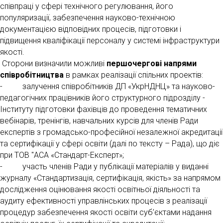
співпраці у сфері технічного регулювання, його
популяризації, забезпечення науково-технічною
документацією відповідних процесів, підготовки і
підвищення кваліфікації персоналу у системі інфраструктури
якості.
Сторони визначили можливі
першочергові напрями
співробітництва
в рамках реалізації спільних проектів:
- залучення співробітників ДП «УкрНДНЦ» та науково-
педагогічних працівників його структурного підрозділу -
Інституту підготовки фахівців до проведення тематичних
вебінарів, тренінгів, навчальних курсів для членів Ради
експертів з громадсько-професійної незалежної акредитації
та сертифікації у сфері освіти (далі по тексту – Рада), що діє
при ТОВ "АСА «Стандарт-Експерт»;
- участь членів Ради у публікації матеріалів у виданні
журналу «Стандартизація, сертифікація, якість» за напрямом
дослідження оцінювання якості освітньої діяльності та
аудиту ефективності управлінських процесів з реалізації
процедур забезпечення якості освіти суб’єктами надання